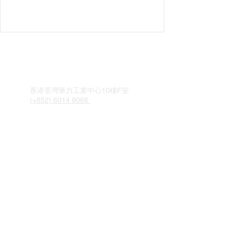
香港荃灣華力工業中心10樓F室
(+852) 6014
8066
room10f.2021@gmail.com
條款及細則
私隱政策
​聯絡我們
關於我們
© 2023 Room10F 版權所有