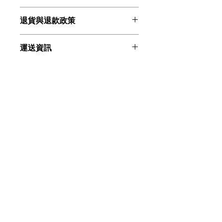
這是產品詳情，適合加入有關產品的更
退貨與退款政策
多資訊，例如尺寸、材料、保固和清洗
說明。另外，您也可在此處形容產品的
這是退貨與退款政策，適合向客戶解釋
獨特之處，以及可給客戶帶來的好處。
運送資訊
如何處理不滿意的產品。撰寫政策時，
買家總是希望能在購買之前清楚了解產
請盡量開門見山，以便建立互信，讓顧
品。所以請盡量提供資訊，讓顧客有信
這是個運送政策，適合加入與運送方
客有信心購買您的產品。
心和决心購買產品。
法、包裝和費用相關的資訊。撰寫政策
時，請盡量開門見山，以便建立互信，
讓顧客有信心購買您的產品。
香港荃灣華力工業中心10樓F室
(+852) 6014
8066
room10f.2021@gmail.com
條款及細則
私隱政策
​聯絡我們